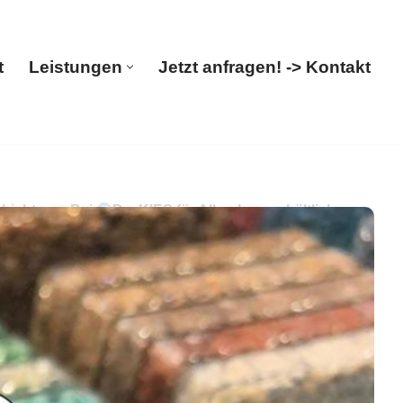
t
Leistungen
Jetzt anfragen! -> Kontakt
Start
Leistungen
Jetzt anfragen! -> Kontakt
hichtung. Bei
PayKIES für Allersberg erhältlich
en. Gleich bei PayKIES: ✓Terrassensanierung,
oden-Verleger. Mit uns erreichen Sie Ihre Ziele ✉.