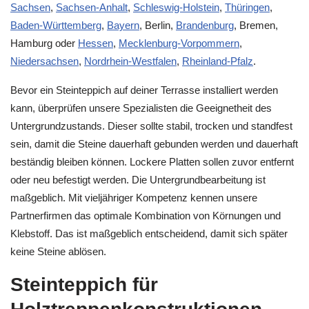
Sachsen
,
Sachsen-Anhalt
,
Schleswig-Holstein
,
Thüringen
,
Baden-Württemberg
,
Bayern
, Berlin,
Brandenburg
, Bremen,
Hamburg oder
Hessen
,
Mecklenburg-Vorpommern
,
Niedersachsen
,
Nordrhein-Westfalen
,
Rheinland-Pfalz
.
Bevor ein Steinteppich auf deiner Terrasse installiert werden
kann, überprüfen unsere Spezialisten die Geeignetheit des
Untergrundzustands. Dieser sollte stabil, trocken und standfest
sein, damit die Steine dauerhaft gebunden werden und dauerhaft
beständig bleiben können. Lockere Platten sollen zuvor entfernt
oder neu befestigt werden. Die Untergrundbearbeitung ist
maßgeblich. Mit vieljähriger Kompetenz kennen unsere
Partnerfirmen das optimale Kombination von Körnungen und
Klebstoff. Das ist maßgeblich entscheidend, damit sich später
keine Steine ablösen.
Steinteppich für