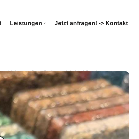
t
Leistungen
Jetzt anfragen! -> Kontakt
Start
Leistungen
Jetzt anfragen! -> Kontakt
hichtung. Jetzt Steinteppich für Allershausen
Ihre Quelle für ✓Balkonsanierung, ✓Steinteppich,
n-Verleger. Wir kreieren Lösungen für Sie ✉.