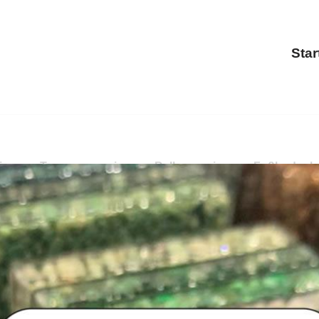
Star
rung, Terrassensanierung, Balkonsanierung, Fußbodenbesc
assensanierung, Balkonsanierung, Fußbodenbeschichtung. 
odenbeschichtung für Allershausen –
PayKIES, Ihr Bode