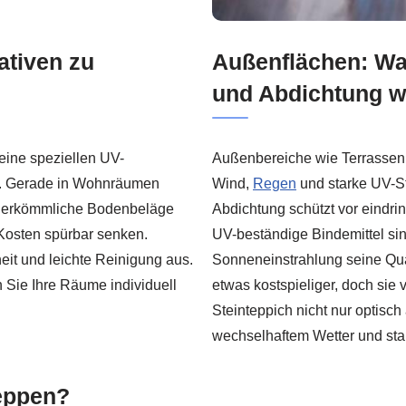
ativen zu
Außenflächen: Wa
und Abdichtung wi
keine speziellen UV-
Außenbereiche wie Terrassen
n. Gerade in Wohnräumen
Wind,
Regen
und starke UV-Str
ie herkömmliche Bodenbeläge
Abdichtung schützt vor eindri
Kosten spürbar senken.
UV-beständige Bindemittel sin
it und leichte Reinigung aus.
Sonneneinstrahlung seine Qual
 Sie Ihre Räume individuell
etwas kostspieliger, doch sie 
Steinteppich nicht nur optisch
wechselhaftem Wetter und st
reppen?