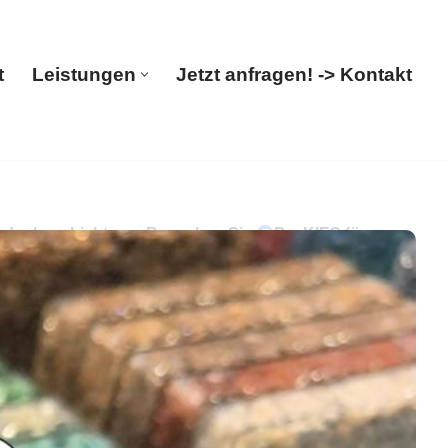
t
Leistungen
Jetzt anfragen! -> Kontakt
Start
Leistungen
Jetzt anfragen! -> Kontakt
bodenbeschichtung. Besuchen Sie
PayKIES für
schichtung. Ihre Anfrage endet hier:
rendsee (Altmark).
PayKIES, Ihr Boden-Verleger.