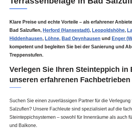
Terrassenbeläge in Bad Salzuf
Klare Preise und echte Vorteile – als erfahrener Anbie
Bad Salzuflen,
Herford (Hansestadt)
,
Leopoldshöhe
,
L
Hiddenhausen
,
Löhne
,
Bad Oeynhausen
und
Enger (W
kompetent und begleiten Sie bei der Sanierung und A
Treppenstufen.
Verlegen Sie Ihren Steinteppich in 
unseren erfahrenen Fachbetriebe
Suchen Sie einen zuverlässigen Partner für die Verlegung
Salzuflen? Unsere Fachleute sind spezialisiert auf die fach
Steinteppichsystemen – sowohl für Innenräume als auch f
und Balkone.