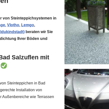
len
ter von Steinteppichsystemen in
age
,
Vlotho
,
Lemgo
,
idukindstadt)
beraten wir Sie
bdichtung Ihrer Böden und
Bad Salzuflen mit
n
 von Steinteppichen in Bad
gerechte Installation von
ür Außenbereiche wie Terrassen