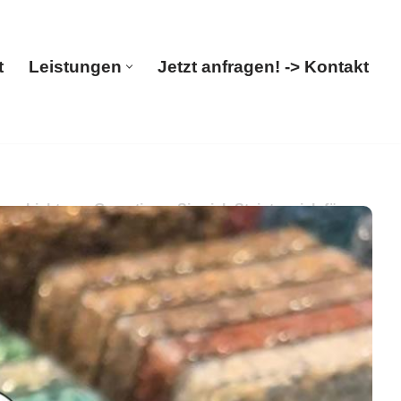
t
Leistungen
Jetzt anfragen! -> Kontakt
Start
Leistungen
Jetzt anfragen! -> Kontakt
chichtung. Garantieren Sie sich Steinteppich für
tung. Haben Sie gesucht: ✓Terrassensanierung,
ES, Ihr Boden-Verleger. Wir sind nur einen Anruf