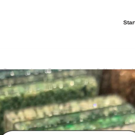
Star
 Treppensanierung, Terrassensanierung, Fußbodenbeschich
ung, Treppensanierung, Fußbodenbeschichtung. Bestellen 
denbeschichtung für Betzdorf bei PayKIES. Ihr Boden-Ver