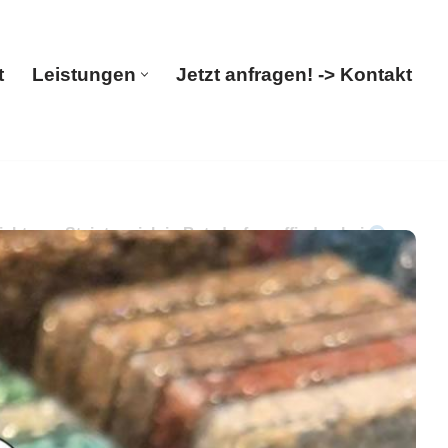
t
Leistungen
Jetzt anfragen! -> Kontakt
Start
Leistungen
Jetzt anfragen! -> Kontakt
tung. Steinteppich in Betzdorf – auffinden bei
Sie ✓Steinteppich, ✓Terrassensanierung,
leger. Auf Ihren Besuch freuen wir uns ✉.