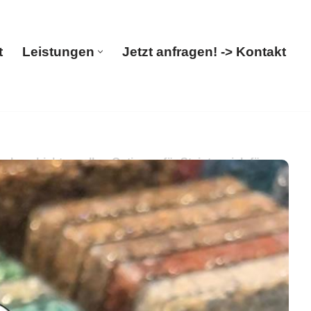
t
Leistungen
Jetzt anfragen! -> Kontakt
Start
Leistungen
Jetzt anfragen! -> Kontakt
eschichtung. Ihre Optionen für Steinteppich für
ichtung. Erleben Sie ✓Balkonsanierung,
)?
PayKIES, Ihr Boden-Verleger. Wir sind bereit, sind