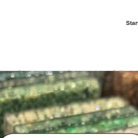
Star
erung, Terrassensanierung, Treppensanierung, Fußbodenbe
rung, Treppensanierung, Balkonsanierung, Fußbodenbes
, ✓Steinteppich, ✓Treppensanierung und ✓Fußbodenbesch