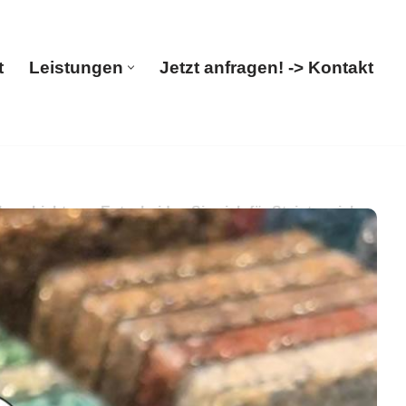
t
Leistungen
Jetzt anfragen! -> Kontakt
Start
Leistungen
Jetzt anfragen! -> Kontakt
schichtung. Entscheiden Sie sich für Steinteppich
chichtung.
PayKIES, für Dietmannsried – Ihr Boden-
ichtung. Besuchen Sie unsere Webseite ✉.