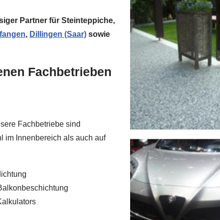
iger Partner für Steinteppiche,
rfangen
,
Dillingen (Saar)
sowie
renen Fachbetrieben
nsere Fachbetriebe sind
l im Innenbereich als auch auf
dichtung
 Balkonbeschichtung
alkulators