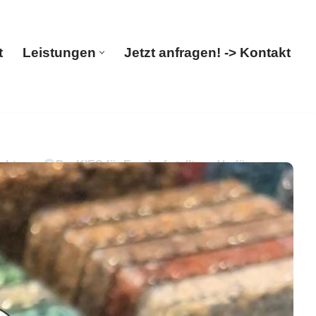
t
Leistungen
Jetzt anfragen! -> Kontakt
Start
Leistungen
Jetzt anfragen! -> Kontakt
ichtung.
PayKIES für Ensdorf stellt zur Verfügung
, Ihr Boden-Verleger für ✓Steinteppich,
f. Nutzen Sie unsere Erfahrung ✉.