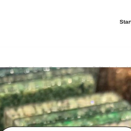
Star
ung, Balkonsanierung, Treppensanierung, Fußbodenbesch
erung, Balkonsanierung, Fußbodenbeschichtung.
PayKIES
ierung als auch ✓Fußbodenbeschichtung für 66806 Ensdor