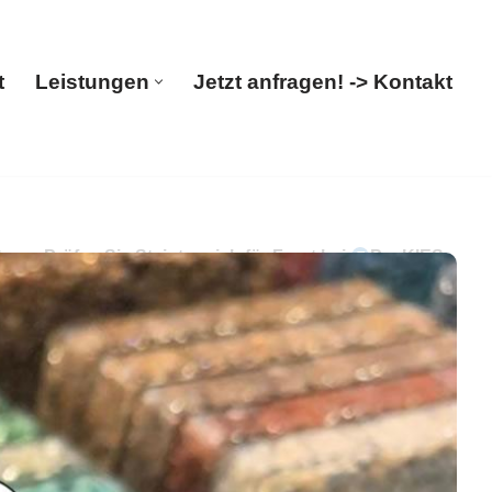
t
Leistungen
Jetzt anfragen! -> Kontakt
Start
Leistungen
Jetzt anfragen! -> Kontakt
g. Prüfen Sie Steinteppich für Forst bei
PayKIES
e ✓Terrassensanierung, ✓Balkonsanierung,
geschneiderte Lösungen für Sie ✉.