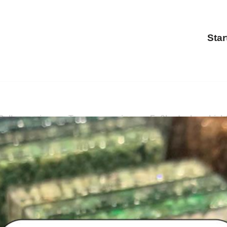
Star
alkonsanierung, Terrassensanierung, Fußbodenbeschichtun
anierung, Fußbodenbeschichtung verfügbar. Bestellen Si
hichtung für Forst bei PayKIES. Ihr Boden-Verleger. Maß