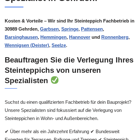
Kosten & Vorteile – Wir sind Ihr Steinteppich Fachbetrieb in
30989 Gehrden,
Garbsen
,
Springe
,
Pattensen
,
Barsinghausen
,
Hemmingen
,
Hannover
und
Ronnenberg
,
Wennigsen (Deister)
,
Seelze
.
Beauftragen Sie die Verlegung Ihres
Steinteppichs von unseren
Spezialisten
Suchst du einen qualifizierten Fachbetrieb für dein Bauprojekt?
Unsere Spezialisten sind fokussiert auf die Verlegung von
Steinteppichen in Wohn- und Außenbereichen.
✔ Über mehr als ein Jahrzehnt Erfahrung ✔ Bundesweit
Experten für Terrassen, Balkone und Treppen ✔ Steinteppich