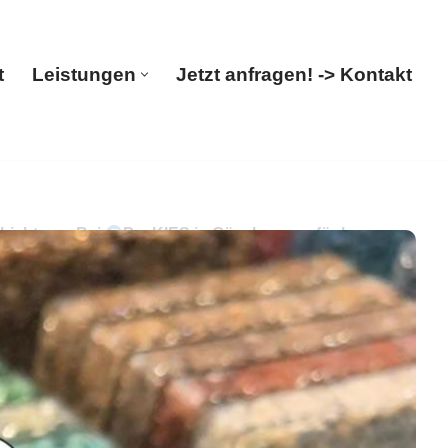
t
Leistungen
Jetzt anfragen! -> Kontakt
Start
Leistungen
Jetzt anfragen! -> Kontakt
hichtung. Bei
PayKIES in Günzburg verfügbar
cken.
PayKIES, Ihr Boden-Verleger für
Günzburg. Wir sind bereit, sind Sie es auch? ✉.