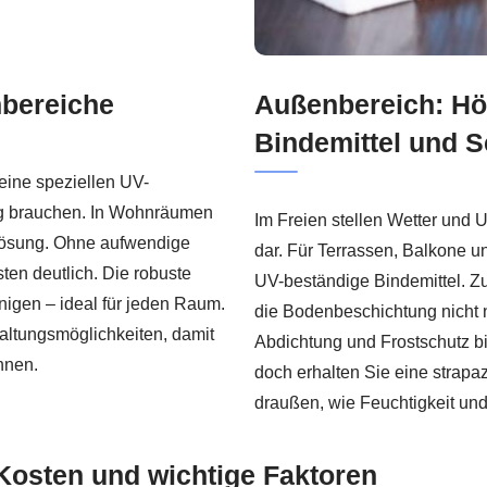
nbereiche
Außenbereich: Hö
Bindemittel und 
keine speziellen UV-
ng brauchen. In Wohnräumen
Im Freien stellen Wetter und 
 Lösung. Ohne aufwendige
dar. Für Terrassen, Balkone 
en deutlich. Die robuste
UV-beständige Bindemittel. Zu
inigen – ideal für jeden Raum.
die Bodenbeschichtung nicht n
altungsmöglichkeiten, damit
Abdichtung und Frostschutz bi
nnen.
doch erhalten Sie eine strapa
draußen, wie Feuchtigkeit un
Kosten und wichtige Faktoren