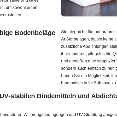
etonsanierung ist es
en, um sowohl einen
erzustellen.
ebige Bodenbeläge
Steinteppiche für Innenräume b
Außenbelägen, da sie keine s
zusätzliche Abdichtungen st
ihre moderne, pflegeleichte Q
und genießen eine strapazierf
sondern auch einfach zu reini
haben Sie die Möglichkeit, Ih
harmonisch in Ihr Zuhause zu 
UV-stabilen Bindemitteln und Abdicht
 besonderen Witterungsbedingungen und UV-Strahlung ausgesetz