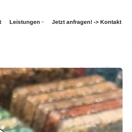
t
Leistungen
Jetzt anfragen! -> Kontakt
Start
Leistungen
Jetzt anfragen! -> Kontakt
g. Jetzt Steinteppich in Meine auffinden bei
h, ✓Terrassensanierung, ✓Balkonsanierung,
, dass Sie uns gefunden haben ✉.