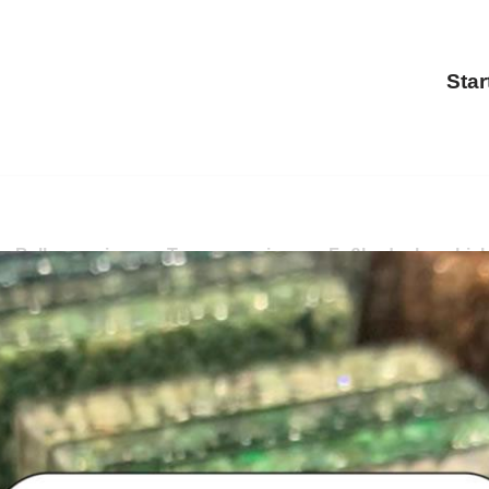
Star
 Balkonsanierung, Treppensanierung, Fußbodenbeschichtun
g, Balkonsanierung, Fußbodenbeschichtung. ✓Steinteppic
nden Sie
PayKIES, Ihr Boden-Verleger für Meine. Schön