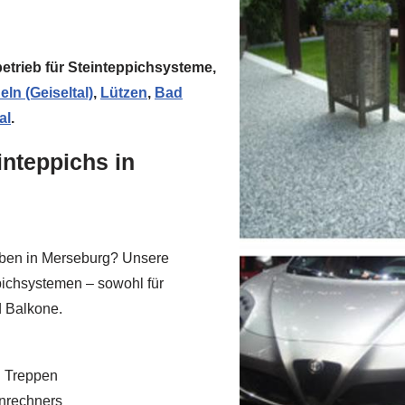
hbetrieb für Steinteppichsysteme,
ln (Geiseltal)
,
Lützen
,
Bad
al
.
inteppichs in
aben in Merseburg? Unsere
ppichsystemen – sowohl für
d Balkone.
d Treppen
enrechners