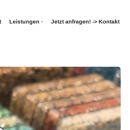
t
Leistungen
Jetzt anfragen! -> Kontakt
Start
Leistungen
Jetzt anfragen! -> Kontakt
chtung. Ihre Optionen für Steinteppich für
. PayKIES, Ihr Boden-Verleger für 06217 Merseburg
g. Wir bringen Sie weiter ✉.