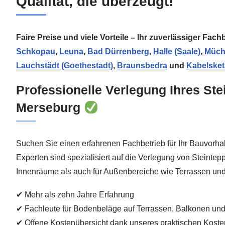
Qualität, die überzeugt!
Faire Preise und viele Vorteile – Ihr zuverlässiger Fac
Schkopau
,
Leuna
,
Bad Dürrenberg
,
Halle (Saale)
,
Müche
Lauchstädt (Goethestadt)
,
Braunsbedra
und
Kabelsket
Professionelle Verlegung Ihres Ste
Merseburg
Suchen Sie einen erfahrenen Fachbetrieb für Ihr Bauvorh
Experten sind spezialisiert auf die Verlegung von Steinte
Innenräume als auch für Außenbereiche wie Terrassen un
✔ Mehr als zehn Jahre Erfahrung
✔ Fachleute für Bodenbeläge auf Terrassen, Balkonen un
✔ Offene Kostenübersicht dank unseres praktischen Kost