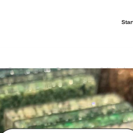
Star
g, Terrassensanierung, Treppensanierung, Fußbodenbeschi
pensanierung, Terrassensanierung, Fußbodenbeschichtung
teinteppich, ✓Treppensanierung und ✓Fußbodenbeschichtun