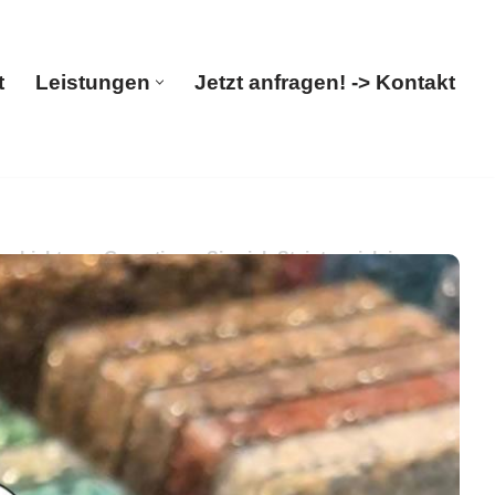
t
Leistungen
Jetzt anfragen! -> Kontakt
Start
Leistungen
Jetzt anfragen! -> Kontakt
ichtung. Garantieren Sie sich Steinteppich in
ichtung. Für ✓Terrassensanierung,
PayKIES, Ihr Boden-Verleger. Ihr Erfolg ist unser Ziel