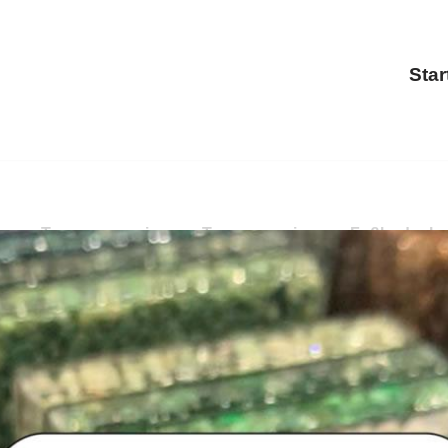
Star
ung, Terrassensanierung, Treppensanierung, Fußbodenbesch
ng, Balkonsanierung, Terrassensanierung, Fußbodenbesch
ng oder ✓Fußbodenbeschichtung für 69242 Mühlhausen: