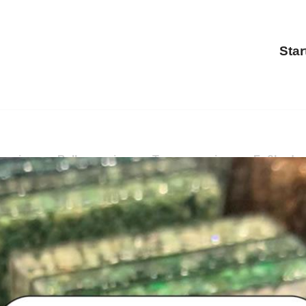
Star
sanierung, Balkonsanierung, Treppensanierung, Fußbode
anierung, Treppensanierung, Fußbodenbeschichtung. Haben
nbeschichtung für Niedereschach.
PayKIES, Ihr Boden-