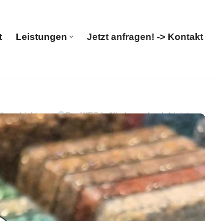
t
Leistungen
Jetzt anfragen! -> Kontakt
Start
Leistungen
Jetzt anfragen! -> Kontakt
nbeschichtung.
PayKIES in Niedereschach bietet an
 Sie gesucht: ✓Steinteppich, ✓Terrassensanierung,
Verleger. Ihr Wunsch ist unser Antrieb ✉.