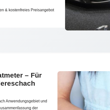
en & kostenfreies Preisangebot
atmeter – Für
dereschach
nach Anwendungsgebiet und
e Zusammenfassung der