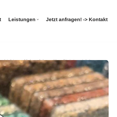
t
Leistungen
Jetzt anfragen! -> Kontakt
Start
Leistungen
Jetzt anfragen! -> Kontakt
hichtung. Mehr erfahren über Steinteppich in
hichtung.
PayKIES, in Schwandorf sind
Boden-Verleger. Ihr Erfolg ist unser Ziel ✉.