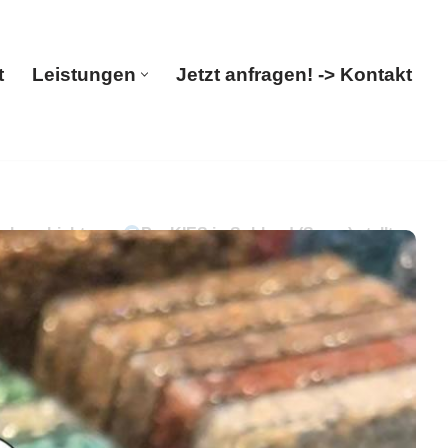
t
Leistungen
Jetzt anfragen! -> Kontakt
Start
Leistungen
Jetzt anfragen! -> Kontakt
enbeschichtung.
PayKIES in Sohland (Spree) stellt
ort bei PayKIES: ✓Terrassensanierung,
Verleger. Wir bringen Sie weiter ✉.