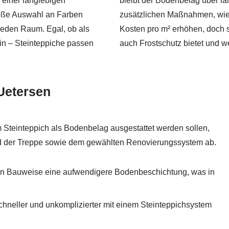
 einer langlebigen
bleibt der Bodenbelag über l
roße Auswahl an Farben
zusätzlichen Maßnahmen, wie 
jeden Raum. Egal, ob als
Kosten pro m² erhöhen, doch s
ein – Steinteppiche passen
auch Frostschutz bietet und w
Uetersen
m Steinteppich als Bodenbelag ausgestattet werden sollen,
and der Treppe sowie dem gewählten Renovierungssystem ab.
llen Bauweise eine aufwendigere Bodenbeschichtung, was in
hneller und unkomplizierter mit einem Steinteppichsystem