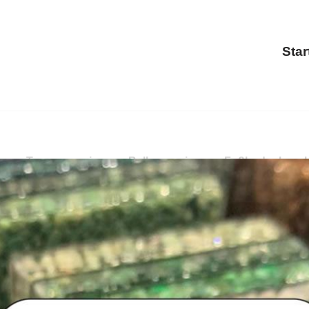
Star
ung, Treppensanierung, Balkonsanierung, Fußbodenbeschic
g, Balkonsanierung, Fußbodenbeschichtung.
PayKIES, I
 als auch ✓Fußbodenbeschichtung für 25436 Uetersen. Z