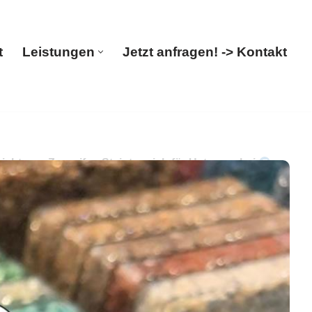
t
Leistungen
Jetzt anfragen! -> Kontakt
Start
Leistungen
Jetzt anfragen! -> Kontakt
htung. Zugreifen Steinteppich für Uetersen bei
hr Boden-Verleger bietet ✓Terrassensanierung,
usammen erreichen wir mehr ✉.