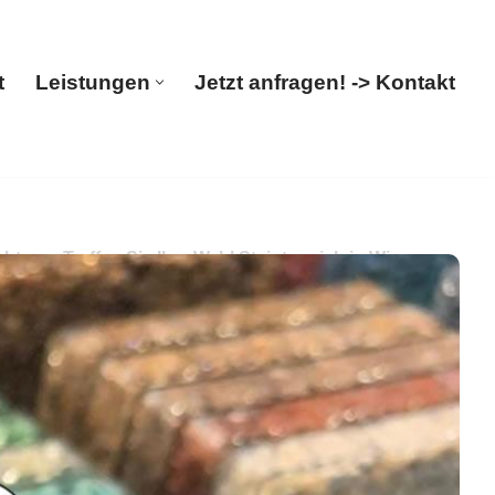
t
Leistungen
Jetzt anfragen! -> Kontakt
Start
Leistungen
Jetzt anfragen! -> Kontakt
ung. Treffen Sie Ihre Wahl Steinteppich in Wismar
rrassensanierung, ✓Balkonsanierung, ✓Steinteppich,
an ✉.