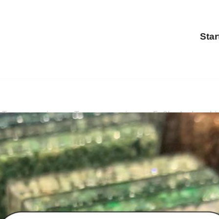
Star
Treppensanierung, Terrassensanierung, Fußbodenbeschicht
nierung, Terrassensanierung, Fußbodenbeschichtung. ✓Te
PayKIES, Ihr Boden-Verleger. Wir bringen Ihre Projekte vor