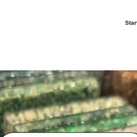
Star
ung, Balkonsanierung, Terrassensanierung, Fußbodenbesch
rassensanierung, Treppensanierung, Fußbodenbeschichtun
ng und ✓Fußbodenbeschichtung für Biedenkopf.
PayKIES,