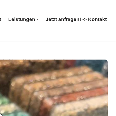
t
Leistungen
Jetzt anfragen! -> Kontakt
Start
Leistungen
Jetzt anfragen! -> Kontakt
ichtung. Mehr erfahren über Steinteppich in
g. Ihre Anfrage endet hier: ✓Terrassensanierung,
 Ihr Boden-Verleger. Setzen Sie auf uns ✉.