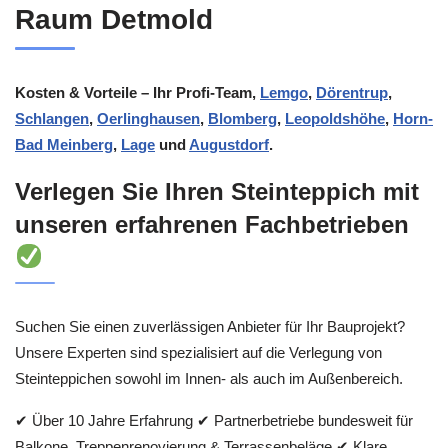
Raum Detmold
Kosten & Vorteile – Ihr Profi-Team,
Lemgo
,
Dörentrup
,
Schlangen
,
Oerlinghausen
,
Blomberg
,
Leopoldshöhe
,
Horn-
Bad Meinberg
,
Lage
und
Augustdorf
.
Verlegen Sie Ihren Steinteppich mit
unseren erfahrenen Fachbetrieben
Suchen Sie einen zuverlässigen Anbieter für Ihr Bauprojekt?
Unsere Experten sind spezialisiert auf die Verlegung von
Steinteppichen sowohl im Innen- als auch im Außenbereich.
✔ Über 10 Jahre Erfahrung ✔ Partnerbetriebe bundesweit für
Balkone, Treppenrenovierung & Terrassenbeläge ✔ Klare