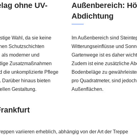
elag ohne UV-
Außenbereich: Hö
Abdichtung
stige Wahl, da sie keine
Im Außenbereich sind Steinte
chen Schutzschichten
Witterungseinflüsse und Sonn
h als moderner und
Gartenwege ist es daher wicht
endige Zusatzmaßnahmen
Zudem ist eine zusätzliche Abd
d die unkomplizierte Pflege
Bodenbeläge zu gewährleiste
 Darüber hinaus bieten
pro Quadratmeter, sind jedoch 
ellen Gestaltung.
Außenflächen.
rankfurt
Treppen variieren erheblich, abhängig von der Art der Treppe