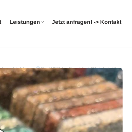
t
Leistungen
Jetzt anfragen! -> Kontakt
Start
Leistungen
Jetzt anfragen! -> Kontakt
enbeschichtung.
PayKIES für Frankfurt (Main) stellt
hern Sie ✓Terrassensanierung, ✓Balkonsanierung,
oden-Verleger. Lassen Sie sich von uns begeistern ✉.