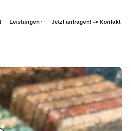
t
Leistungen
Jetzt anfragen! -> Kontakt
Start
Leistungen
Jetzt anfragen! -> Kontakt
chichtung.
PayKIES in Möckmühl offeriert
Ihr Boden-Verleger in Möckmühl – gleich
men Sie doch mal vorbei ✉.