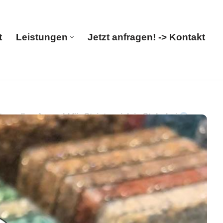
t
Leistungen
Jetzt anfragen! -> Kontakt
Start
Leistungen
Jetzt anfragen! -> Kontakt
g. Ihre Auswahl für Steinteppich in Stuhr bei
den-Verleger in 28816 Stuhr – gleich ✓Steinteppich,
n wir mehr ✉.