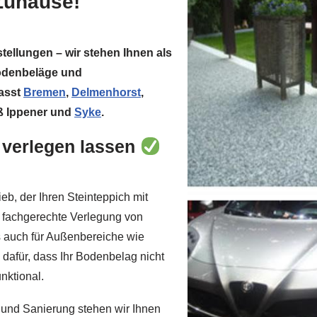
 Zuhause!
stellungen – wir stehen Ihnen als
odenbeläge und
asst
Bremen
,
Delmenhorst
,
oß Ippener und
Syke
.
l verlegen lassen
b, der Ihren Steinteppich mit
e fachgerechte Verlegung von
ls auch für Außenbereiche wie
dafür, dass Ihr Bodenbelag nicht
nktional.
 und Sanierung stehen wir Ihnen