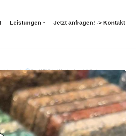
t
Leistungen
Jetzt anfragen! -> Kontakt
Start
Leistungen
Jetzt anfragen! -> Kontakt
chtung. In
PayKIES in Waldeck erhältlich
ken. Reservieren Sie ✓Steinteppich,
PayKIES. Ihr Boden-Verleger. Ihre