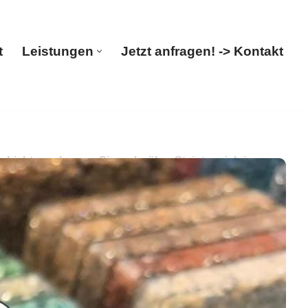
t
Leistungen
Jetzt anfragen! -> Kontakt
Start
Leistungen
Jetzt anfragen! -> Kontakt
ichtung. Lernen Sie mehr über Steinteppich in
tung. Ihre Suche endet hier: ✓Steinteppich,
st.
PayKIES, Ihr Boden-Verleger. Wir sind an Ihrer