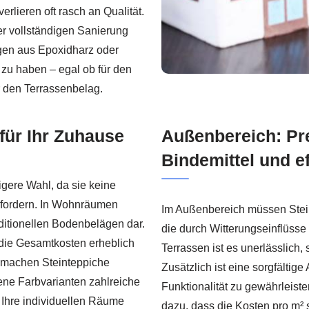
rlieren oft rasch an Qualität.
er vollständigen Sanierung
gen aus Epoxidharz oder
zu haben – egal ob für den
 den Terrassenbelag.
für Ihr Zuhause
Außenbereich: Pr
Bindemittel und e
igere Wahl, da sie keine
erfordern. In Wohnräumen
Im Außenbereich müssen Stei
raditionellen Bodenbelägen dar.
die durch Witterungseinflüsse
die Gesamtkosten erheblich
Terrassen ist es unerlässlich
ge machen Steinteppiche
Zusätzlich ist eine sorgfältig
ne Farbvarianten zahlreiche
Funktionalität zu gewährleist
 Ihre individuellen Räume
dazu, dass die Kosten pro m² 