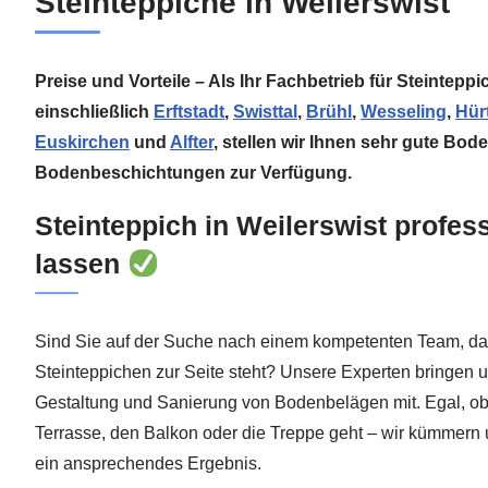
Steinteppiche in Weilerswist
Preise und Vorteile – Als Ihr Fachbetrieb für Steintep
einschließlich
Erftstadt
,
Swisttal
,
Brühl
,
Wesseling
,
Hür
Euskirchen
und
Alfter
, stellen wir Ihnen sehr gute Bo
Bodenbeschichtungen zur Verfügung.
Steinteppich in Weilerswist profes
lassen
Sind Sie auf der Suche nach einem kompetenten Team, da
Steinteppichen zur Seite steht? Unsere Experten bringen 
Gestaltung und Sanierung von Bodenbelägen mit. Egal, ob
Terrasse, den Balkon oder die Treppe geht – wir kümmern 
ein ansprechendes Ergebnis.