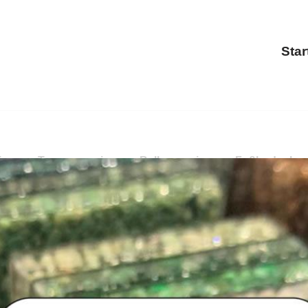
Star
erung, Treppensanierung, Balkonsanierung, Fußbodenbesch
 Treppensanierung, Terrassensanierung, Fußbodenbeschich
nierung und ✓Fußbodenbeschichtung für 53919 Weilerswi