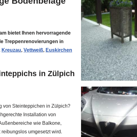
ige Bodenbeläge
am bietet Ihnen hervorragende
e Treppenrenovierungen in
,
Kreuzau
,
Vettweiß
,
Euskirchen
inteppichs in Zülpich
g von Steinteppichen in Zülpich?
hgerechte Installation von
r Außenbereiche wie Balkone,
t reibungslos umgesetzt wird.