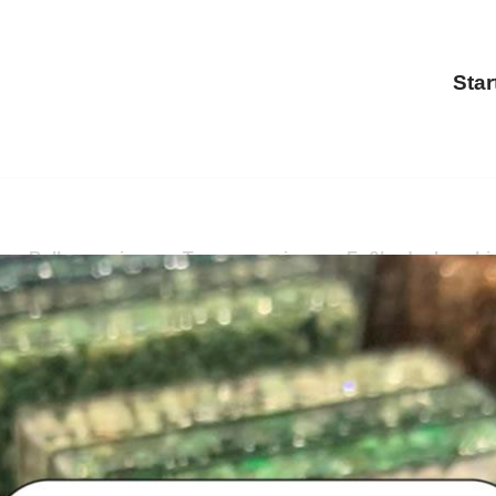
Star
g, Balkonsanierung, Treppensanierung, Fußbodenbeschicht
Terrassensanierung, Fußbodenbeschichtung.
PayKIES, I
ierung als auch ✓Fußbodenbeschichtung für 53909 Zülpich