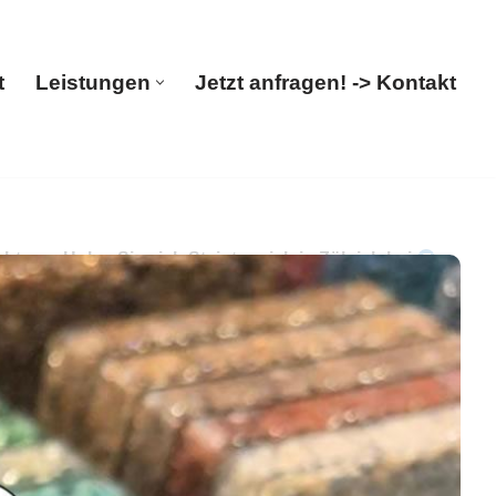
t
Leistungen
Jetzt anfragen! -> Kontakt
Start
Leistungen
Jetzt anfragen! -> Kontakt
ung. Holen Sie sich Steinteppich in Zülpich bei
hr Boden-Verleger: ✓Steinteppich,
. Auf Ihren Besuch freuen wir uns ✉.